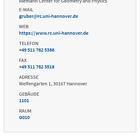
Riemann Center for Geometry and Physics
E-MAIL
gruber
rc.uni-hannover.de
WEB
https://www.rc.uni-hannover.de
TELEFON
+49 511 762 5386
FAX
+49 511 762 3518
ADRESSE
Welfengarten 1, 30167 Hannover
GEBÄUDE
1101
RAUM
G010